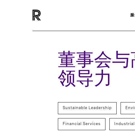
服
董事会与
领导力
Sustainable Leadership
Envi
Financial Services
Industrial