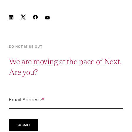
DO NOT MISS OUT
We are moving at the pace of Next.
Are you?
Email Address:
*