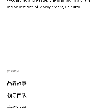
Prior to McKinsey, Ireena worked at MaxTouch
(Vodafone) and Nestle. She is an alumna of the
Indian Institute of Management, Calcutta.
快速访问
品牌故事
领导团队