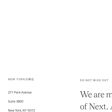
NEW YORK办事处
DO NOT MISS OUT
We are m
277 Park Avenue
Suite 3800
of Next.
New York, NY 10172