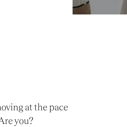
oving at the pace
 Are you?