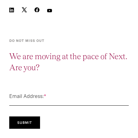
DO NOT MISS OUT
We are moving at the pace of Next.
Are you?
Email Address:
*
SUBMIT