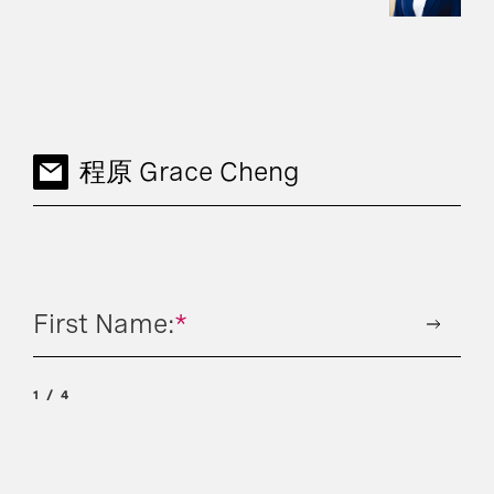
程原 Grace Cheng
First Name:
*
1
4