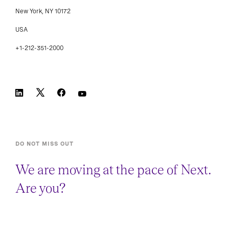
New York, NY 10172
USA
+1-212-351-2000
DO NOT MISS OUT
We are moving at the pace of Next.
Are you?