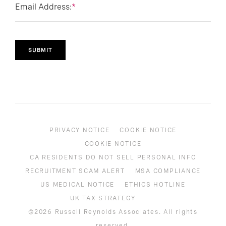
Email Address:
*
SUBMIT
PRIVACY NOTICE
COOKIE NOTICE
COOKIE NOTICE
CA RESIDENTS DO NOT SELL PERSONAL INFO
RECRUITMENT SCAM ALERT
MSA COMPLIANCE
US MEDICAL NOTICE
ETHICS HOTLINE
UK TAX STRATEGY
©2026 Russell Reynolds Associates. All rights
reserved.