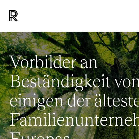
Vorbilder an
Beständigkeit vo
einigen der ältest
Familienuntern