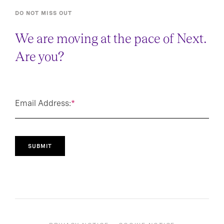
DO NOT MISS OUT
We are moving at the pace of Next.
Are you?
Email Address:
*
SUBMIT