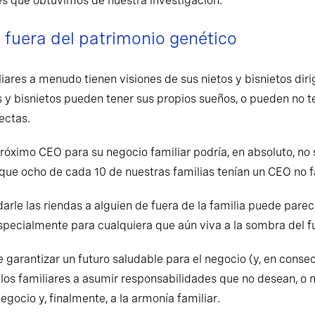
ves que obtuvimos de nuestra investigación.
 fuera del patrimonio genético
ares a menudo tienen visiones de sus nietos y bisnietos diri
s y bisnietos pueden tener sus propios sueños, o pueden no t
ectas.
róximo CEO para su negocio familiar podría, en absoluto, no s
que ocho de cada 10 de nuestras familias tenían un CEO no f
arle las riendas a alguien de fuera de la familia puede parece
specialmente para cualquiera que aún viva a la sombra del 
garantizar un futuro saludable para el negocio (y, en consecu
los familiares a asumir responsabilidades que no desean, o n
egocio y, finalmente, a la armonía familiar.