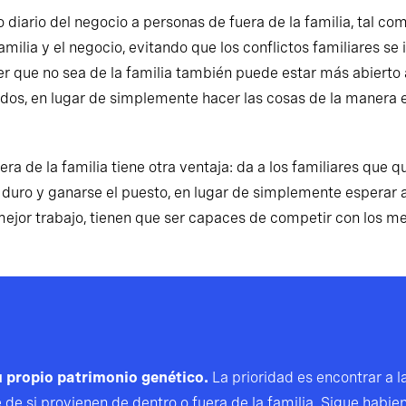
 diario del negocio a personas de fuera de la familia, tal c
familia y el negocio, evitando que los conflictos familiares s
er que no sea de la familia también puede estar más abierto 
idos, en lugar de simplemente hacer las cosas de la manera e
era de la familia tiene otra ventaja: da a los familiares que 
 duro y ganarse el puesto, en lugar de simplemente esperar a
mejor trabajo, tienen que ser capaces de competir con los mej
u propio patrimonio genético.
La prioridad es encontrar a l
 de si provienen de dentro o fuera de la familia. Sigue hab