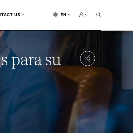
NTACT US
EN
s para su