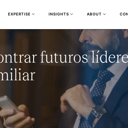
EXPERTISE
INSIGHTS
ABOUT
CO
trar futuros lídere
miliar