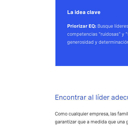
La idea clave
Priorizar EQ:
Busque líderes
competencias "ruidosas" y "s
generosidad y determinació
Encontrar al líder ade
Como cualquier empresa, las famili
garantizar que a medida que una gen