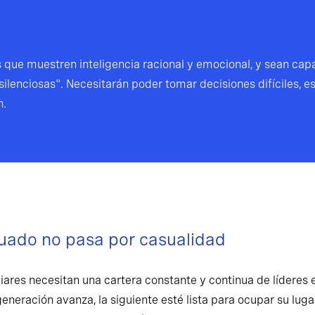
 que muestren inteligencia racional y emocional, y sean capac
ilenciosas". Necesitarán poder tomar decisiones difíciles, 
n.
cuado no pasa por casualidad
ares necesitan una cartera constante y continua de líderes e
eración avanza, la siguiente esté lista para ocupar su lugar,