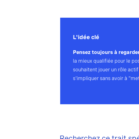
L'idée clé
Pensez toujours à regarder
la mieux qualifiée pour le pos
souhaitent jouer un rôle actif
s'impliquer sans avoir à "met
Recherchez ce trait sp