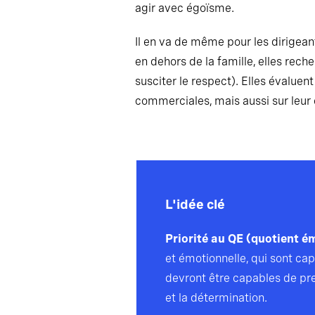
agir avec égoïsme.
Il en va de même pour les dirigeant
en dehors de la famille, elles re
susciter le respect). Elles évalue
commerciales, mais aussi sur leur
L'idée clé
Priorité au QE (quotient é
et émotionnelle, qui sont c
devront être capables de pren
et la détermination.