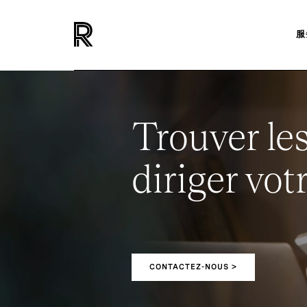
服
Trouver le
diriger vot
CONTACTEZ-NOUS >