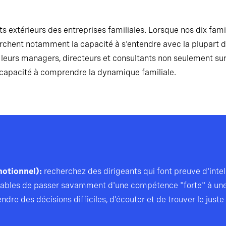
s extérieurs des entreprises familiales. Lorsque nos dix famil
cherchent notamment la capacité à s'entendre avec la plupart
nt leurs managers, directeurs et consultants non seulement s
 capacité à comprendre la dynamique familiale.
motionnel):
recherchez des dirigeants qui font preuve d'intell
apables de passer savamment d'une compétence "forte" à un
dre des décisions difficiles, d'écouter et de trouver le juste 