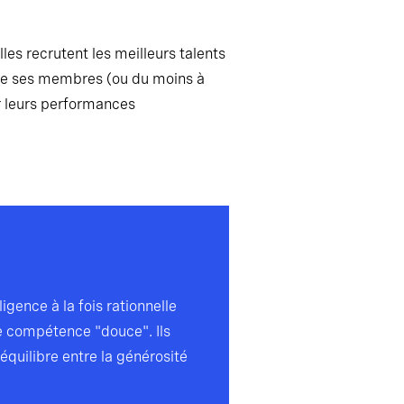
les recrutent les meilleurs talents
 de ses membres (ou du moins à
ur leurs performances
igence à la fois rationnelle
e compétence "douce". Ils
équilibre entre la générosité