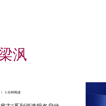
 梁沨
1
Event and Webcast
News Artic
5 分钟阅读
1
Webpage