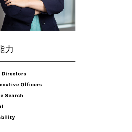
能力
 Directors
ecutive Officers
ve Search
al
bility