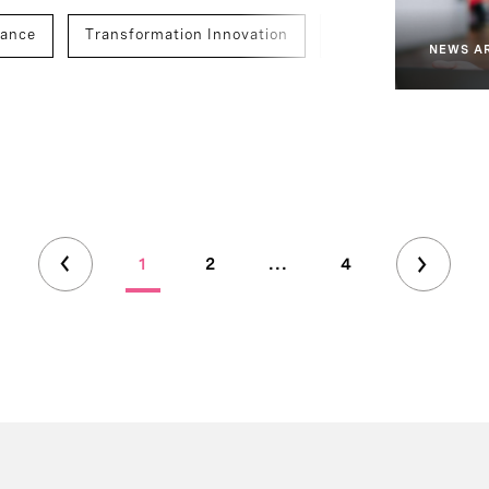
nance
Transformation Innovation
Human Resources
NEWS A
1
2
...
4