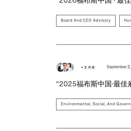
“2026福布斯中国 · 
Board And CEO Advisory
Hu
September 2,
+ 2 作者
“2025福布斯中国·最
Environmental, Social, And Gover