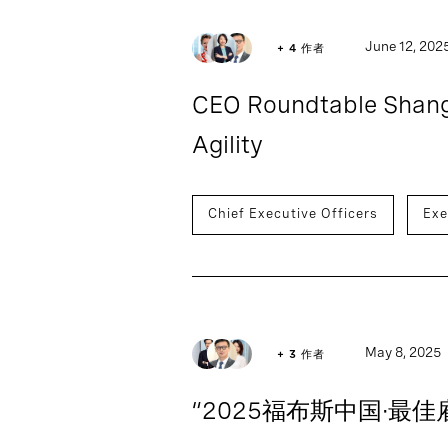
June 12, 202
+ 4 作者
CEO Roundtable Shang
Agility
Chief Executive Officers
Exe
May 8, 2025
+ 3 作者
“2025福布斯中国·最