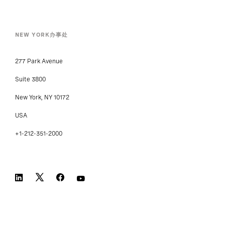
NEW YORK办事处
277 Park Avenue
Suite 3800
New York, NY 10172
USA
+1-212-351-2000