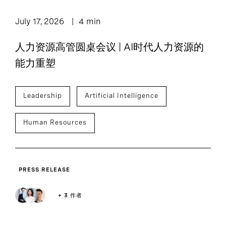
Podcast: Leadership
2
4
Press Release
Lounge
July 17, 2026
4 min
2
1
人力资源高管圆桌会议 | AI时代人力资源的
Report
Webpage
能力重塑
Leadership
Artificial Intelligence
Human Resources
PRESS RELEASE
+ 3 作者