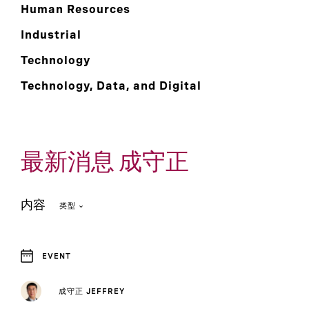
Human Resources
Industrial
Technology
Technology, Data, and Digital
最新消息 成守正
内容
类型
EVENT
4
4
Article
News Article
成守正 JEFFREY