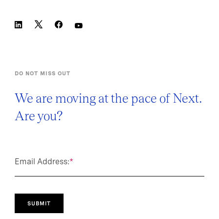
DO NOT MISS OUT
We are moving at the pace of Next.
Are you?
Email Address:
*
SUBMIT