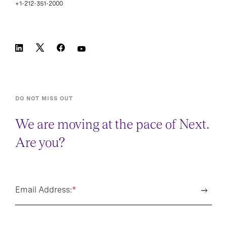
+1-212-351-2000
DO NOT MISS OUT
We are moving at the pace of Next.
Are you?
Email Address:
*