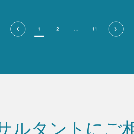
1
2
...
11
サルタントにご