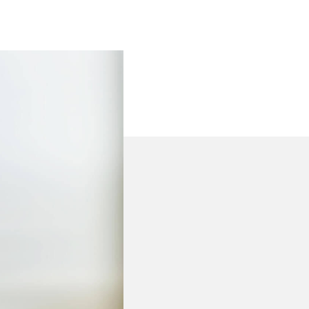
Customer Activation and
Growth
Human Resources
Legal, Risk, and
Compliance
Operations and Supply
Chain
Sustainability
ファイナンス（財務）
テクノロジー、データ、デジタ
ル