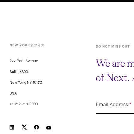
NEW YORKオフィス
DO NOT MISS OUT
We are m
277 Park Avenue
Suite 3800
of Next.
New York, NY 10172
USA
Email Address:
*
+1-212-351-2000