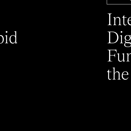
Int
pid
Dig
Fun
the