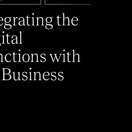
egrating the
ital
ctions with
 Business